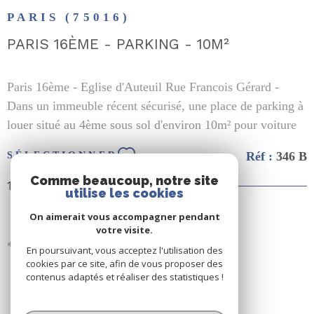
PARIS (75016)
PARIS 16ÈME - PARKING - 10M²
Paris 16ème - Eglise d'Auteuil Rue Francois Gérard -
Dans un immeuble récent sécurisé, une place de parking à
louer situé au 4ème sous sol d'environ 10m² pour voiture
citadine. Dépot de garantit 160 €. Disponible à partir du
Réf :
346 B
SÉLECTIONNER
12 décembre 2024. Contact: Paris Conseil immobilier -
Comme beaucoup, notre site
01.42.24.99.99 - parisconseilimmo@gmail.com
180 €
CC*
utilise les cookies
On aimerait vous accompagner pendant
votre visite.
* Charges comprises
En poursuivant, vous acceptez l'utilisation des
cookies par ce site, afin de vous proposer des
contenus adaptés et réaliser des statistiques !
SE CONNECTER