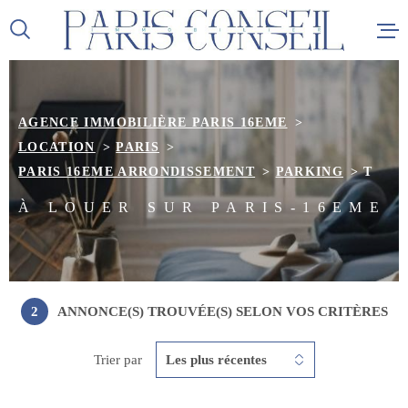
Aller
Aller
Aller
Aller
à
à
au
au
:
la
menu
contenu
recherche
principal
AGENCE IMMOBILIÈRE PARIS 16EME
ACCUEIL
LOCATION
PARIS
PARIS 16EME ARRONDISSEMENT
PARKING
T
VENTES
À LOUER SUR PARIS-16EME
LOCATI
ALERTE 
2
ANNONCE(S) TROUVÉE(S) SELON VOS CRITÈRES
ESTIMAT
Trier par
Les plus récentes
NOTRE 