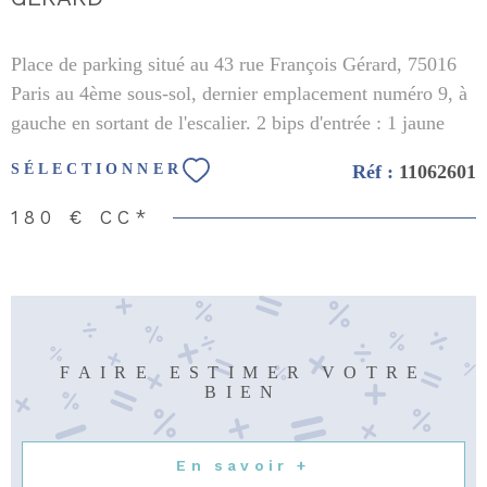
Place de parking situé au 43 rue François Gérard, 75016
Paris au 4ème sous-sol, dernier emplacement numéro 9, à
gauche en sortant de l'escalier. 2 bips d'entrée : 1 jaune
pour l'entrée dans l'immeuble et 1 bleu pour l'entrée en
Réf :
11062601
SÉLECTIONNER
voiture. (2,1 m de hauteur. 4,5 m de longueur, 2,4 m de
largeur) Prévu pour y stationner une voiture taille
180 €
CC*
moyenne.
FAIRE ESTIMER VOTRE
BIEN
En savoir +