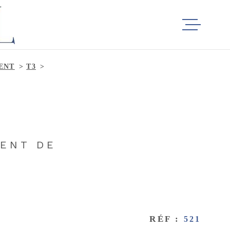
ACCUEIL
ENT
T3
VENTES
LOCATION
MENT DE
ALERTE E
ESTIMATI
RÉF :
521