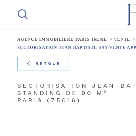
Aller
Aller
Aller
Aller
à
à
au
au
:
la
menu
contenu
recherche
principal
AGENCE IMMOBILIÈRE PARIS 16EME
VENTE
SECTORISATION JEAN BAPTISTE SAY VENTE AP
RETOUR
SECTORISATION JEAN-BA
STANDING DE 90 M²
PARIS (75016)