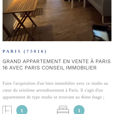
PARIS (75016)
GRAND APPARTEMENT EN VENTE À PARIS
16 AVEC PARIS CONSEIL IMMOBILIER
Faire l'acquisition d'un bien immobilier avec ce studio au
cœur du seizième arrondissement à Paris. Il s'agit d'un
appartement de type studio se trouvant au 4ème étage ;
aucun ascenseur dans la copropriété. Il a été édifié en
1
1
1880, le bâtiment revêt le cachet de l'ancien. Ce logement