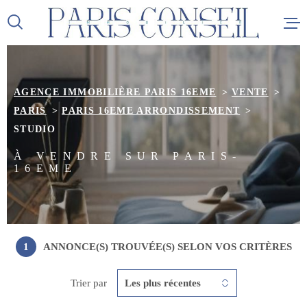
Aller
Aller
Aller
Aller
à
à
au
au
:
la
menu
contenu
recherche
principal
AGENCE IMMOBILIÈRE PARIS 16EME
VENTE
ACCUEIL
PARIS
PARIS 16EME ARRONDISSEMENT
STUDIO
VENTES
À VENDRE SUR PARIS-
16EME
LOCATI
ALERTE 
ESTIMAT
1
ANNONCE(S) TROUVÉE(S) SELON VOS CRITÈRES
NOTRE 
Trier par
Les plus récentes